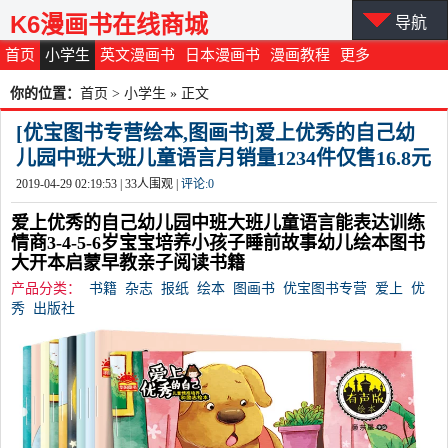
K6漫画书在线商城
导航
首页
小学生
英文漫画书
日本漫画书
漫画教程
更多
你的位置：
首页
>
小学生
» 正文
[优宝图书专营绘本,图画书]爱上优秀的自己幼
儿园中班大班儿童语言月销量1234件仅售16.8元
2019-04-29 02:19:53 |
33
人围观 |
评论:
0
爱上优秀的自己幼儿园中班大班儿童语言能表达训练
情商3-4-5-6岁宝宝培养小孩子睡前故事幼儿绘本图书
大开本启蒙早教亲子阅读书籍
产品分类：
书籍
杂志
报纸
绘本
图画书
优宝图书专营
爱上
优
秀
出版社