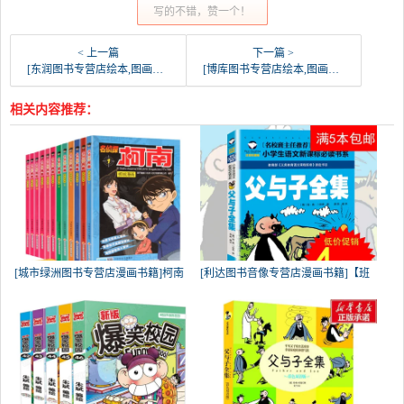
写的不错，赞一个！
< 上一篇
下一篇 >
[东润图书专营店绘本,图画书]包邮10册儿童情绪管理与性格培养绘本月销量1222件仅售19.8元
[博库图书专营店绘本,图画书]奥特曼书籍正版大全6册全套 欧布奥特月销量1267件仅售44.8元
相关内容推荐：
[城市绿洲图书专营店漫画书籍]柯南
[利达图书音像专营店漫画书籍]【班