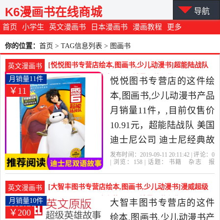
K6漫画书在线商城
导航
首页
小学生
英文漫画书
日本漫画书
漫画教程
更多
你的位置：
首页
> TAG信息列表 > 图画书
[悦悦图书专营店绘本,图画书,少儿动漫书]超能陆战队
英文漫画书
美国迪士尼公司 迪士尼经月销量11件仅售10.91元
月销量11件
悦悦图书专营店的这件绘
￥11
本,图画书,少儿动漫书产品
月销量11件，,目前仅售价
10.91元，超能陆战队 美国
迪士尼公司 迪士尼经典故
事书籍 中英文绘本 漫画书
发布时间：2019-09-11 20:11:42 | 评论：
0
| 浏览：
158
| 话题：
书籍
杂志
报
儿童 漫画书卡通动漫 早教
纸
绘本
图画书
少儿动漫书
悦悦图
书专营店
陆战队
超能
漫画书
益智睡前故事图画书亲子
[大智丰图书专营店绘本,图画书,少儿动漫书]漫威超级
英文漫画书
阅读书本是2019年悦悦图
英雄故事全英文版 套装10册月销量10件仅售200元
月销量10件
大智丰图书专营店的这件
￥200
书专营店精选书籍,杂志,报
绘本,图画书,少儿动漫书产