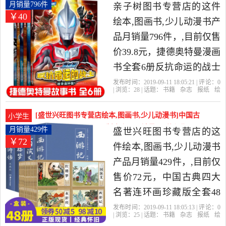
儿童故事书是2019年怡沁
曼漫画书全套6册反抗命运的战月销量796件仅售39.8
月销量796件
亲子树图书专营店的这件
￥40
元
图书专营店精选书籍,杂志,
绘本,图画书,少儿动漫书产
报纸当中性价比很高的绘
品月销量796件，,目前仅售
本,图画书,少儿动漫书，由
价39.8元，捷德奥特曼漫画
北京发货。
书全套6册反抗命运的战士
连环画故事书儿童绘本3-5-
发布时间：2019-09-11 18:05:21 | 评论：
0
| 浏览：
28
| 话题：
书籍
杂志
报纸
绘
6-8岁幼儿园卡通动漫书籍
本
图画书
少儿动漫书
亲子树图书专
营店
奥特曼
日本
大学出版社
小学生读物赛罗欧布迪迦
[盛世兴旺图书专营店绘本,图画书,少儿动漫书]中国古
小学生
奥特曼书全集是2019年亲
典四大名著连环画珍藏版全套48月销量429件仅售72
月销量429件
盛世兴旺图书专营店的这
￥72
元
子树图书专营店精选书籍,
件绘本,图画书,少儿动漫书
杂志,报纸当中性价比很高
产品月销量429件，,目前仅
的绘本,图画书,少儿动漫
售价72元，中国古典四大
书，由江苏 淮安发货。
名著连环画珍藏版全套48
册西游记 水浒传 红楼梦 三
发布时间：2019-09-11 18:05:13 | 评论：
0
| 浏览：
25
| 话题：
书籍
杂志
报纸
绘
国演义小人书复古老版怀
本
图画书
少儿动漫书
盛世兴旺图书