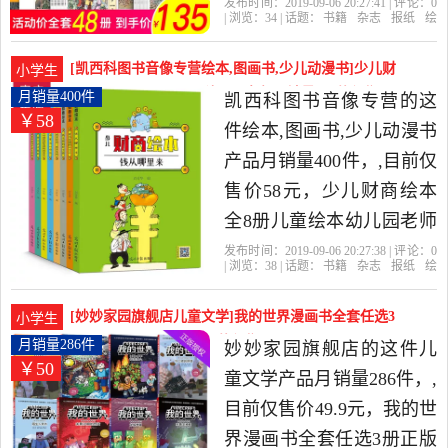
书全套原著复古老版怀旧
发布时间：2019-09-06 20:27:41 | 评论：
0
| 浏览：
34
| 话题：
书籍
杂志
报纸
绘
西游记三国演义水浒传红
本
图画书
少儿动漫书
博文通世图书
专营店
连环画
名著
大字
楼梦启蒙珍藏版漫画小说
[凯西科图书音像专营绘本,图画书,少儿动漫书]少儿财
小学生
小学生课外阅读书籍典是
商绘本全8册儿童绘本幼儿园老师月销量400件仅售58
月销量400件
凯西科图书音像专营的这
￥58
元
2019年博文通世图书专营
件绘本,图画书,少儿动漫书
店精选书籍,杂志,报纸当中
产品月销量400件，,目前仅
性价比很高的绘本,图画书,
售价58元，少儿财商绘本
少儿动漫书，由北京发
全8册儿童绘本幼儿园老师
货。
推荐3-4-6-8岁儿童图书家
发布时间：2019-09-06 20:27:38 | 评论：
0
| 浏览：
38
| 话题：
书籍
杂志
报纸
绘
庭启蒙教育理财书9-12岁小
本
图画书
少儿动漫书
凯西科图书音
像专营
全套
情商
宝贝
学生学理财的书钱从哪里
[妙妙家园旗舰店儿童文学]我的世界漫画书全套任选3
小学生
来漫画故事图书籍是2019
册正版我的世月销量286件仅售49.9元
月销量286件
妙妙家园旗舰店的这件儿
￥50
年凯西科图书音像专营精
童文学产品月销量286件，,
选书籍,杂志,报纸当中性价
目前仅售价49.9元，我的世
比很高的绘本,图画书,少儿
界漫画书全套任选3册正版