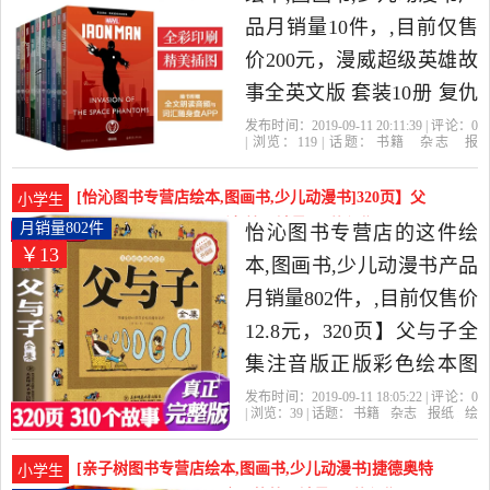
纸当中性价比很高的绘本,
品月销量10件，,目前仅售
图画书,少儿动漫书，由上
价200元，漫威超级英雄故
海发货。
事全英文版 套装10册 复仇
者联盟钢铁侠美国队长蜘
发布时间：2019-09-11 20:11:39 | 评论：
0
| 浏览：
119
| 话题：
书籍
杂志
报
蛛侠黑豹复联4电影书籍漫
纸
绘本
图画书
少儿动漫书
大智丰
图书专营店
钢铁
英雄
故事
画银河护卫队猎鹰蚁人奇
[怡沁图书专营店绘本,图画书,少儿动漫书]320页】父
小学生
异博士星爵是2019年大智
与子全集注音版正版彩色绘月销量802件仅售12.8元
月销量802件
怡沁图书专营店的这件绘
￥13
丰图书专营店精选书籍,杂
本,图画书,少儿动漫书产品
志,报纸当中性价比很高的
月销量802件，,目前仅售价
绘本,图画书,少儿动漫书，
12.8元，320页】父与子全
由上海发货。
集注音版正版彩色绘本图
画书连环画漫画书大全套3-
发布时间：2019-09-11 18:05:22 | 评论：
0
| 浏览：
39
| 话题：
书籍
杂志
报纸
绘
6-7-8-10周岁 小学生课外阅
本
图画书
少儿动漫书
怡沁图书专营
店
漫画书
书名
图画书
读书籍一二三四年级读物
[亲子树图书专营店绘本,图画书,少儿动漫书]捷德奥特
小学生