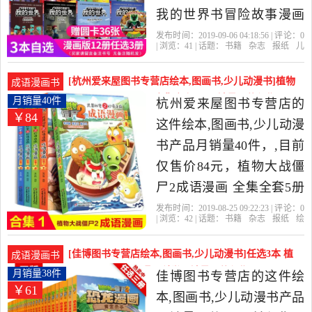
动漫书，由广东 广州发
我的世界书冒险故事漫画
货。
书儿童文学6-9-12岁励志成
发布时间：2019-09-06 04:18:56 | 评论：
0
| 浏览：
41
| 话题：
书籍
杂志
报纸
儿
长小学生 儿童课外阅读书
童文学
妙妙家园旗舰店
图画书
神
殿
冒险
籍乐高游戏书攻略生存书
[杭州爱来屋图书专营店绘本,图画书,少儿动漫书]植物
成语漫画书
是2019年妙妙家园旗舰店
大战僵尸2成语漫画 全集全套5册月销量40件仅售84元
月销量40件
杭州爱来屋图书专营店的
￥84
精选书籍,杂志,报纸当中性
这件绘本,图画书,少儿动漫
价比很高的儿童文学，由
书产品月销量40件，,目前
江西 南昌发货。
仅售价84元，植物大战僵
尸2成语漫画 全集全套5册
僵尸二 武器秘密之妙语连
发布时间：2019-08-25 09:22:23 | 评论：
0
| 浏览：
42
| 话题：
书籍
杂志
报纸
绘
珠 儿童漫画书10-13岁店铺
本
图画书
少儿动漫书
杭州爱来屋图
书专营店
成语
合集
漫画
最新搞笑大全吉品爆笑小
[佳博图书专营店绘本,图画书,少儿动漫书]任选3本 植
成语漫画书
学生新出版 的书籍.是2019
物大战僵尸2恐龙漫画科学月销量38件仅售61.2元
月销量38件
佳博图书专营店的这件绘
￥61
年杭州爱来屋图书专营店
本,图画书,少儿动漫书产品