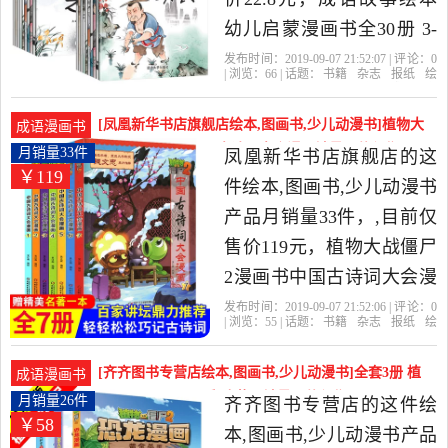
书，由北京发货。
幼儿启蒙漫画书全30册 3-
4-5-6-8岁儿童早教书籍 幼
发布时间：2019-09-07 21:52:07 | 评论：
0
| 浏览：
66
| 话题：
书籍
杂志
报纸
绘
儿园老师推荐宝宝睡前故
本
图画书
少儿动漫书
新又雅图书专
营店
成语故事
经典
延边
事书注音版 连环画小人书
[凤凰新华书店旗舰店绘本,图画书,少儿动漫书]植物大
成语漫画书
一年级益智书本是2019年
战僵尸2漫画书中国古诗词大会漫月销量33件仅售119
月销量33件
凤凰新华书店旗舰店的这
￥119
元
新又雅图书专营店精选书
件绘本,图画书,少儿动漫书
籍,杂志,报纸当中性价比很
产品月销量33件，,目前仅
高的绘本,图画书,少儿动漫
售价119元，植物大战僵尸
书，由广东 广州发货。
2漫画书中国古诗词大会漫
画1-7全套7册 历史成语吉
发布时间：2019-09-07 21:52:06 | 评论：
0
| 浏览：
55
| 话题：
书籍
杂志
报纸
绘
品爆笑多格科学漫画全集6-
本
图画书
少儿动漫书
凤凰新华书店
旗舰店
古诗词
中国
漫画
7-9-12岁二三四年级搞笑儿
[齐齐图书专营店绘本,图画书,少儿动漫书]全套3册 植
成语漫画书
童卡通动漫故事是2019年
物大战僵尸2最新系列 黄月销量26件仅售57.6元
月销量26件
齐齐图书专营店的这件绘
￥58
凤凰新华书店旗舰店精选
本,图画书,少儿动漫书产品