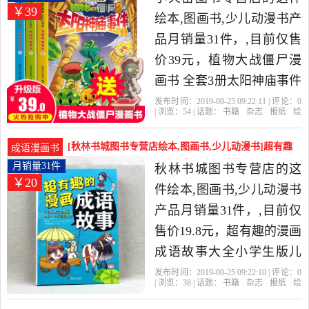
￥39
鲸图书专营店精选书籍,杂
绘本,图画书,少儿动漫书产
志,报纸当中性价比很高的
品月销量31件，,目前仅售
绘本,图画书,少儿动漫书，
价39元，植物大战僵尸漫
由江苏 南京发货。
画书 全套3册太阳神庙事件
科学漫画恐龙漫画小学生
发布时间：2019-08-25 09:22:11 | 评论：
0
| 浏览：
54
| 话题：
书籍
杂志
报纸
绘
二三四年级儿童7-10岁最新
本
图画书
少儿动漫书
小火苗图书专
营店
僵尸
爆笑
大战
植物大战僵尸书2成语机器
[秋林书城图书专营店绘本,图画书,少儿动漫书]超有趣
成语漫画书
人历史卷是2019年小火苗
的漫画成语故事大全小学生版儿童月销量31件仅售
月销量31件
秋林书城图书专营店的这
￥20
19.8元
图书专营店精选书籍,杂志,
件绘本,图画书,少儿动漫书
报纸当中性价比很高的绘
产品月销量31件，,目前仅
本,图画书,少儿动漫书，由
售价19.8元，超有趣的漫画
上海发货。
成语故事大全小学生版儿
童故事书3-6-7-8-10-12周岁
发布时间：2019-08-25 09:22:10 | 评论：
0
| 浏览：
38
| 话题：
书籍
杂志
报纸
绘
小学生课外阅读物书籍三
本
图画书
少儿动漫书
秋林书城图书
专营店
漫画
成语故事
工业出版社