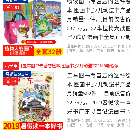
月销量23件
畅读图书专营店的这件绘
￥538
图书专营精选书籍,杂志,报
本,图画书,少儿动漫书产品
纸当中性价比很高的绘本,
月销量23件，,目前仅售价
图画书,少儿动漫书，由广
537.6元，32本植物大战僵
东 深圳发货。
尸2成语漫画书全集1-32册
6-7-9-12岁小学生搞笑版科
发布时间：2019-09-07 21:51:54 | 评论：
0
| 浏览：
50
| 话题：
书籍
杂志
报纸
绘
学历史恐龙书全套儿童科
本
图画书
少儿动漫书
畅读图书专营
店
僵尸
妙语连珠
成语
普百科漫画绘本卡通连环
[五车图书专营店绘本,图画书,少儿动漫书]2019暑假读
小学生
画十万个为什么是2019年
一本好书广东寻宝记漫画月销量502件仅售22.75元
月销量502件
五车图书专营店的这件绘
￥23
畅读图书专营店精选书籍,
本,图画书,少儿动漫书产品
杂志,报纸当中性价比很高
月销量502件，,目前仅售价
的绘本,图画书,少儿动漫
22.75元，2019暑假读一本
书，由河北 石家庄发货。
好书广东寻宝记漫画书17
我的第一本大中华寻宝漫
发布时间：2019-09-06 20:27:44 | 评论：
0
| 浏览：
31
| 话题：
书籍
杂志
报纸
绘
画书系列6-9-12岁小学生课
本
图画书
少儿动漫书
五车图书专营