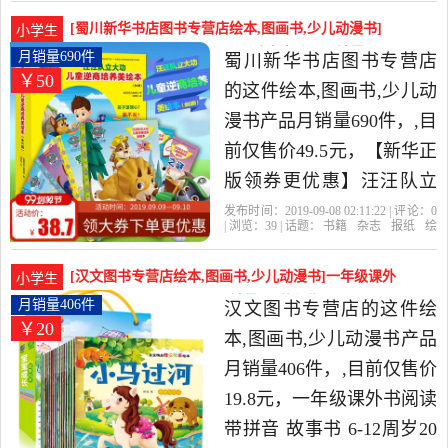
专营店
连环画
名著
湖南
旧经典儿童绘本10-13岁漫
[蜀川新华书店图书专营店绘本,图画书,少儿动漫书]
小学生
画书小学生课外书是2019
【新华正版领券更优惠】汪汪队立大功图月销量690
月销量690件
蜀川新华书店图书专营店
￥50
件仅售49.5元
年盛世兴旺图书专营店精
的这件绘本,图画书,少儿动
选书籍,杂志,报纸当中性价
漫书产品月销量690件，,目
比很高的绘本,图画书,少儿
前仅售价49.5元，【新华正
动漫书，由湖北 武汉发
版领券更优惠】汪汪队立
货。
大功图书儿童逆商培养美
发布时间：2019-09-08 02:11:22 | 评论：
0
| 浏览：
39
| 话题：
书籍
杂志
报纸
绘
绘本故事书6册卡通儿童漫
本
图画书
少儿动漫书
蜀川新华书店
图书专营店
大功
汪汪
儿童
画书3-6-7-10幼儿园小学生
[汉文图书专营店绘本,图画书,少儿动漫书]一年级课外
小学生
漫画书汪汪队故事书td是
书阅读带拼音 故事书 6-月销量406件仅售19.8元
月销量406件
汉文图书专营店的这件绘
￥20
2019年蜀川新华书店图书
本,图画书,少儿动漫书产品
专营店精选书籍,杂志,报纸
月销量406件，,目前仅售价
当中性价比很高的绘本,图
19.8元，一年级课外书阅读
画书,少儿动漫书，由天津
带拼音 故事书 6-12周岁20