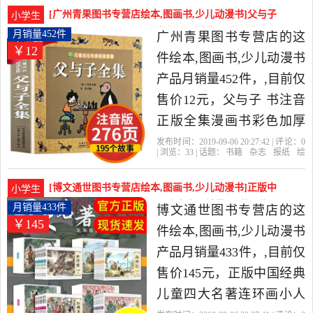
店
广东
漫画书
寻宝记
外读物书籍青少年儿童科
[广州青果图书专营店绘本,图画书,少儿动漫书]父与子
小学生
普历史地图故事书是2019
书注音正版全集漫画书彩色加厚月销量452件仅售12
月销量452件
广州青果图书专营店的这
￥12
元
年五车图书专营店精选书
件绘本,图画书,少儿动漫书
籍,杂志,报纸当中性价比很
产品月销量452件，,目前仅
高的绘本,图画书,少儿动漫
售价12元，父与子 书注音
书，由广东 广州发货。
正版全集漫画书彩色加厚
完整版的书全套3-6-7-8-10
发布时间：2019-09-06 20:27:42 | 评论：
0
| 浏览：
33
| 话题：
书籍
杂志
报纸
绘
周岁小学生课外阅读一二
本
图画书
少儿动漫书
广州青果图书
专营店
安徽
出版社
少年儿童
三四五六年级儿童书籍是
[博文通世图书专营店绘本,图画书,少儿动漫书]正版中
小学生
2019年广州青果图书专营
国经典儿童四大名著连环画小人书月销量433件仅售
月销量433件
博文通世图书专营店的这
￥145
145元
店精选书籍,杂志,报纸当中
件绘本,图画书,少儿动漫书
性价比很高的绘本,图画书,
产品月销量433件，,目前仅
少儿动漫书，由广东 广州
售价145元，正版中国经典
发货。
儿童四大名著连环画小人