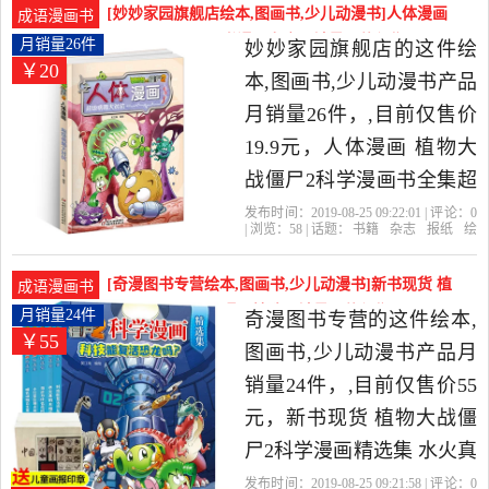
二年级课外书是2019年秋
[妙妙家园旗舰店绘本,图画书,少儿动漫书]人体漫画
成语漫画书
林书城图书专营店精选书
植物大战僵尸2科学漫画书全月销量26件仅售19.9元
月销量26件
妙妙家园旗舰店的这件绘
￥20
籍,杂志,报纸当中性价比很
本,图画书,少儿动漫书产品
高的绘本,图画书,少儿动漫
月销量26件，,目前仅售价
书，由河北 石家庄发货。
19.9元，人体漫画 植物大
战僵尸2科学漫画书全集超
级病菌大对抗 6-9-12岁小
发布时间：2019-08-25 09:22:01 | 评论：
0
| 浏览：
58
| 话题：
书籍
杂志
报纸
绘
学生儿童少年儿科普百科
本
图画书
少儿动漫书
妙妙家园旗舰
店
僵尸
大战
植物
漫画 笑江南成语恐龙吉品
[奇漫图书专营绘本,图画书,少儿动漫书]新书现货 植
成语漫画书
爆笑书是2019年妙妙家园
物大战僵尸2科学漫画精选月销量24件仅售55元
月销量24件
奇漫图书专营的这件绘本,
￥55
旗舰店精选书籍,杂志,报纸
图画书,少儿动漫书产品月
当中性价比很高的绘本,图
销量24件，,目前仅售价55
画书,少儿动漫书，由江西
元，新书现货 植物大战僵
南昌发货。
尸2科学漫画精选集 水火真
的不相容吗 小学生10-13岁
发布时间：2019-08-25 09:21:58 | 评论：
0