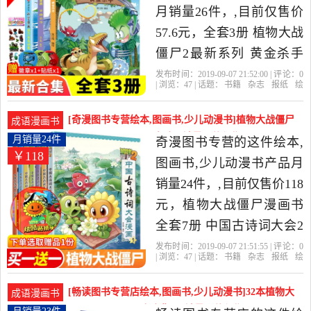
书籍,杂志,报纸当中性价比
月销量26件，,目前仅售价
很高的绘本,图画书,少儿动
57.6元，全套3册 植物大战
漫书，由江苏 南京发货。
僵尸2最新系列 黄金杀手
洞穴与岛屿卷 英雄前传 恐
发布时间：2019-09-07 21:52:00 | 评论：
0
| 浏览：
47
| 话题：
书籍
杂志
报纸
绘
龙漫画科学漫画机器人漫
本
图画书
少儿动漫书
齐齐图书专营
店
之谜
向日葵
失踪
画历史成语吉品爆笑6-9-12
[奇漫图书专营绘本,图画书,少儿动漫书]植物大战僵尸
成语漫画书
岁阅读书籍是2019年齐齐
漫画书全套7册 中国古诗月销量24件仅售118元
月销量24件
奇漫图书专营的这件绘本,
￥118
图书专营店精选书籍,杂志,
图画书,少儿动漫书产品月
报纸当中性价比很高的绘
销量24件，,目前仅售价118
本,图画书,少儿动漫书，由
元，植物大战僵尸漫画书
广东 深圳发货。
全套7册 中国古诗词大会2
必背古诗词成语故事科学
发布时间：2019-09-07 21:51:55 | 评论：
0
| 浏览：
47
| 话题：
书籍
杂志
报纸
绘
历史恐龙漫画小学生6-12岁
本
图画书
少儿动漫书
奇漫图书专
营
古诗词
中国
僵尸
70首80首唐诗宋词课外阅
[畅读图书专营店绘本,图画书,少儿动漫书]32本植物大
成语漫画书
读科普百科是2019年奇漫
战僵尸2成语漫画书全集1月销量23件仅售537.6元