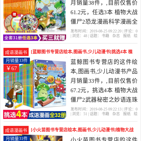
精选书籍,杂志,报纸当中性
月销量38件，,目前仅售价
价比很高的绘本,图画书,少
61.2元，任选3本 植物大战
儿动漫书，由湖南 长沙发
僵尸2恐龙漫画科学漫画全
货。
集历史成语吉品爆笑多格6-
发布时间：2019-08-25 09:22:20 | 评论：
0
| 浏览：
48
| 话题：
书籍
杂志
报纸
绘
9-12儿童科普卡通连环画书
本
图画书
少儿动漫书
佳博图书专营
店
恐龙
僵尸
漫画
籍恐龙与秘境珍宝恐龙人
[蓝鲸图书专营店绘本,图画书,少儿动漫书]挑选4本 植
成语漫画书
危机是2019年佳博图书专
物大战僵尸2武器秘密之妙月销量33件仅售67.2元
月销量33件
蓝鲸图书专营店的这件绘
￥67
营店精选书籍,杂志,报纸当
本,图画书,少儿动漫书产品
中性价比很高的绘本,图画
月销量33件，,目前仅售价
书,少儿动漫书，由江西 南
67.2元，挑选4本 植物大战
昌发货。
僵尸2武器秘密之妙语连珠
成语漫画全套32册 小学生
发布时间：2019-08-25 09:22:13 | 评论：
0
| 浏览：
51
| 话题：
书籍
杂志
报纸
绘
成语故事大全6-9-12岁儿童
本
图画书
少儿动漫书
蓝鲸图书专营
店
妙语连珠
成语
僵尸
成语绘本图画书爆笑成语
[小火苗图书专营店绘本,图画书,少儿动漫书]植物大战
成语漫画书
漫画畅销书籍是2019年蓝
僵尸漫画书 全套3册太阳神庙月销量31件仅售39元
月销量31件
小火苗图书专营店的这件