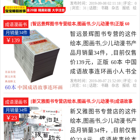
发货。
册 小学生书籍二年级课外
发布时间：2019-09-08 02:11:18 | 评论：
0
| 浏览：
31
| 话题：
书籍
杂志
报纸
绘
书必读儿童绘本童话的 睡
本
图画书
少儿动漫书
汉文图书专营
店
幼儿
睡前
故事
前故事书幼儿园3-7-8-10岁
[智远景辉图书专营绘本,图画书,少儿动漫书]正版 60
成语漫画书
读物漫画书是2019年汉文
本 中国成语故事连环画小人月销量34件仅售139元
月销量34件
智远景辉图书专营的这件
￥139
图书专营店精选书籍,杂志,
绘本,图画书,少儿动漫书产
报纸当中性价比很高的绘
品月销量34件，,目前仅售
本,图画书,少儿动漫书，由
价139元，正版 60本 中国
浙江 杭州发货。
成语故事连环画小人书全
套老版怀旧珍藏 儿童书漫
发布时间：2019-09-07 21:52:09 | 评论：
0
| 浏览：
61
| 话题：
书籍
杂志
报纸
绘
画故事书上美蓝函64开平
本
图画书
少儿动漫书
智远景辉图书
专营
中国
绘画
成语故事
装历史故事人物典故出处
[新又雅图书专营店绘本,图画书,少儿动漫书]成语故事
成语漫画书
释义学生青少年是2019年
绘本 幼儿启蒙漫画书全30册月销量34件仅售22.8元
月销量34件
新又雅图书专营店的这件
￥23
智远景辉图书专营精选书
绘本,图画书,少儿动漫书产
籍,杂志,报纸当中性价比很
品月销量34件，,目前仅售
高的绘本,图画书,少儿动漫
价22.8元，成语故事绘本