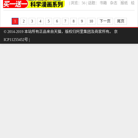
| 浏览：
56
| 话题：
书籍
杂志
报纸
绘
低年级书恐龙成语机器人
本
图画书
少儿动漫书
奇漫图书专
营
来了
海盗船
江南
历史搞笑连环画儿童故事
1
2
3
4
5
6
7
8
9
10
下一页
尾页
课外读物是2019年奇漫图
© 2014-2019 本站所有正品来自天猫，版权归阿里集团及商家所有。 京
书专营精选书籍,杂志,报纸
ICP11255452号 |
当中性价比很高的绘本,图
画书,少儿动漫书，由广东
深圳发货。