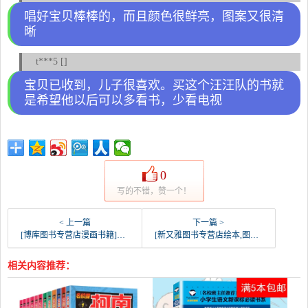
唱好宝贝棒棒的，而且颜色很鲜亮，图案又很清
晰
t***5 []
宝贝已收到，儿子很喜欢。买这个汪汪队的书就
是希望他以后可以多看书，少看电视
0
写的不错，赞一个！
< 上一篇
下一篇 >
[博库图书专营店漫画书籍]如果历史是一群喵2.春秋战国篇+夏商月销量433件仅售85.5元
[新又雅图书专营店绘本,图画书]全6册 熊出没之探险日记 注音版儿童月销量444件仅售36元
相关内容推荐：