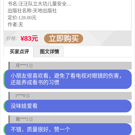
书名:汪汪队立大功儿童安全救援故事书
出版社名称:天地出版社
定价:128.00元
作者:无
立即购买
¥83元
价格：
买家点评
图文详情
月***1 []
小朋友很喜欢看，避免了看电视对眼镜的伤害，
还能养成看书的习惯
t***0 []
没味娃爱看
我***2 []
不错，质量很好，赞一个