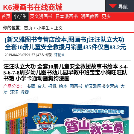
K6漫画书在线商城
导航
首页
小学生
英文漫画书
日本漫画书
漫画教程
更多
你的位置：
首页
>
小学生
» 正文
[新又雅图书专营店绘本,图画书]汪汪队立大功
全套10册儿童安全救援月销量435件仅售83.2元
2019-04-28 05:21:57 |
47
人围观 |
评论:
0
汪汪队立大功 全套10册儿童安全救援故事书绘本 3-4-
5-6-7-8周岁幼儿图书幼儿园早教中班宝宝小狗旺旺队
书籍 小学卡通动画狗狗漫画
产品分类：
书籍
杂志
报纸
绘本
图画书
新又雅图书专营店
大
功
汪汪
救援