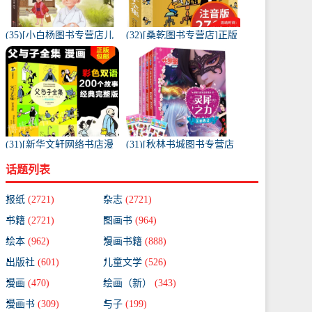
(35)[小白杨图书专营店儿
(32)[桑乾图书专营店]正版
童文学]一休经典智慧故事
父与子 全集彩图版月销量
儿童注音月销量281件仅售
86件仅售18.88元
19.9元
(31)[新华文轩网络书店漫
(31)[秋林书城图书专营店
画书籍]正版父与子全集 彩
绘本,图画书]精灵梦叶罗丽
话题列表
色双语版珍藏版埃奥月销
书公主书全集5册注音版
量137件仅售13.5元
月销量52件仅售29.8元
报纸
(2721)
杂志
(2721)
书籍
(2721)
图画书
(964)
绘本
(962)
漫画书籍
(888)
出版社
(601)
儿童文学
(526)
漫画
(470)
绘画（新）
(343)
漫画书
(309)
与子
(199)