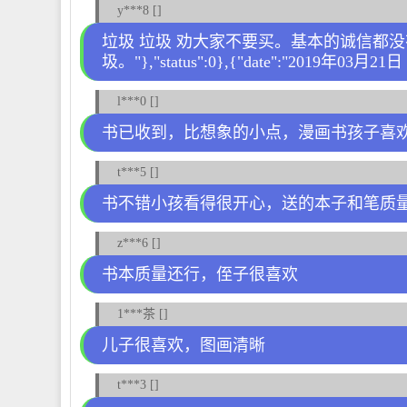
y***8 []
垃圾 垃圾 劝大家不要买。基本的诚信都
圾。"},"status":0},{"date":"2019年03月21日 
l***0 []
书已收到，比想象的小点，漫画书孩子喜
t***5 []
书不错小孩看得很开心，送的本子和笔质
z***6 []
书本质量还行，侄子很喜欢
1***茶 []
儿子很喜欢，图画清晰
t***3 []