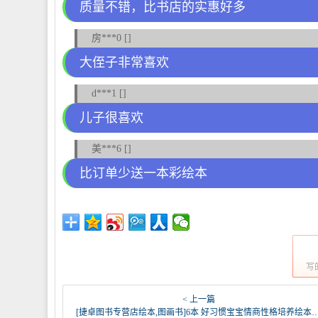
质量不错，比书店的实惠好多
房***0 []
大侄子非常喜欢
d***1 []
儿子很喜欢
美***6 []
比订单少送一本彩绘本
写
< 上一篇
[捷卓图书专营店绘本,图画书]6本 好习惯宝宝情商性格培养绘本儿童月销量113件仅售8.8元