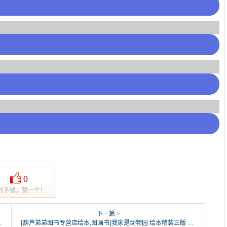
0
的不错，赞一个！
下一篇 >
[葫芦弟弟图书专营店绘本,图画书]我家是动物园 绘本精装正版 非注音版月销量114件仅售24.8元