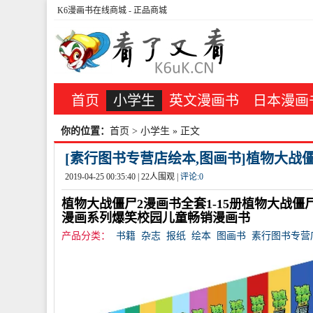
K6漫画书在线商城
- 正品商城
首页
小学生
英文漫画书
日本漫画
你的位置：
首页
>
小学生
» 正文
[素行图书专营店绘本,图画书]植物大战僵尸
2019-04-25 00:35:40 |
22
人围观 |
评论:
0
植物大战僵尸2漫画书全套1-15册植物大战僵尸
漫画系列爆笑校园儿童畅销漫画书
产品分类：
书籍
杂志
报纸
绘本
图画书
素行图书专营