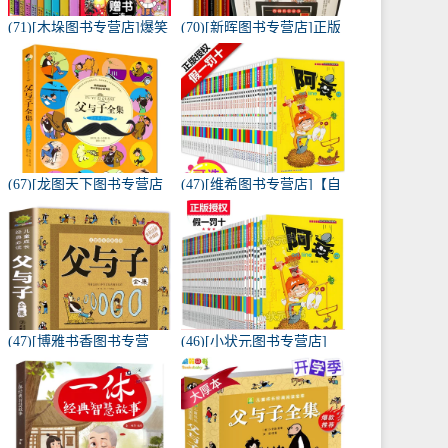
(71)[木垛图书专营店]爆笑
(70)[新晖图书专营店]正版
校园漫画书全套10册月销
漫画兵法故事 漫画月销量
量209件仅售65元
119件仅售62.3元
(67)[龙图天下图书专营店
(47)[维希图书专营店]【自
漫画书籍]正版父与子全集
选10本】阿衰大全集月销
注音版适合一年级二年级
量104件仅售68元
月销量55件仅售12.8元
(47)[博雅书香图书专营
(46)[小状元图书专营店]
店]?【品牌大社注音完整
【可选5册】阿衰漫画全集
版3月销量2764件仅售12.8
月销量259件仅售34元
元