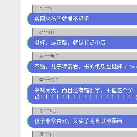
恋***4 []
买回来孩子就爱不释手
c***0 []
挺好，是正版，就是有点小贵
张***芳 []
不错，儿子特爱看，书的纸质也挺好"},"status":0}
李***滨 []
书味太大，而且还有错别字，不值这个价
钱！！！！！！！！！！！！！！！！！"},"status"
小***0 []
孩子非常喜欢，又买了两套其他漫画
魔***j []