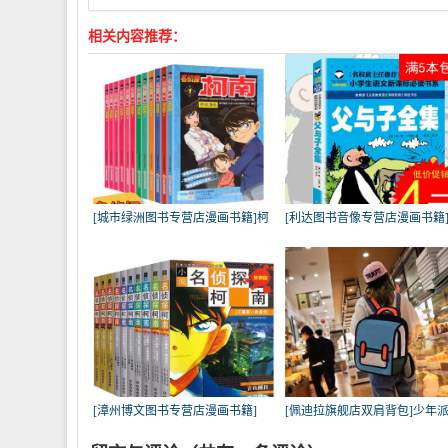
相关内容推荐：
[城市绿洲图书专营店漫画书籍]柯
[利达图书音像专营店漫画书籍
南
【班
[漳州博文图书专营店漫画书籍]
[佩迪拉旗舰店双肩背包]少年
【拍
款