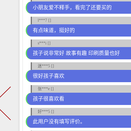
小朋友爱不释手，看完了还要买的
l***7 []
有点味道，挺好的
s***i []
孩子说非常好 故事有趣 印刷质量也好
迷***5 []
很好孩子喜欢
张***e []
孩子很喜欢看
好***5 []
此用户没有填写评价。