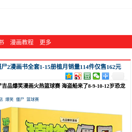
书
漫画教程
更多
2漫画书全套1-15册植月销量114件仅售162元
吉品爆笑漫画火热篮球赛 海盗船来了8-9-10-12岁恐龙
店
爆笑
僵尸
篮球赛