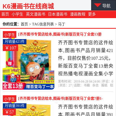
K6漫画书在线商城
导航
首页
小学生
英文漫画书
日本漫画书
漫画教程
更多
你的位置：
首页
> TAG信息列表 > 马丁
[齐齐图书专营店绘本,图画书]新版百变马丁全套13册
小学生
央视热播电视漫月销量421件仅售107.25元
月销量421件
齐齐图书专营店的这件绘
￥107
本,图画书产品月销量421
件，目前仅售价107.25元，
新版百变马丁全套13册央
视热播电视漫画全集小学
生一二三年级动漫故事书6-
发布时间：2019-04-28 04:24:00 | 评论：
0
| 浏览：
27
| 话题：
书籍
杂志
报纸
绘
12岁儿童卡通动漫连环画
本
图画书
齐齐图书专营店
马丁
百
变
出版社
绘本智力开发益智课外阅
[齐齐图书专营店绘本,图画书]新版百变马丁全套7册1-
小学生
读书书籍是2019年齐齐图
7央视热播电月销量391件仅售56.8元
月销量391件
齐齐图书专营店的这件绘
￥57
书专营店精选书籍,杂志,报
本,图画书产品月销量391