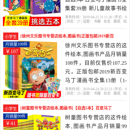
集套39册 新儿童故事书绘
本爆笑校园漫画书搞笑卡
发布时间：2019-04-25 21:11:26 | 评论：
0
| 浏览：
27
| 话题：
书籍
杂志
报纸
绘
通动漫小学生7-9-10-12岁
本
图画书
畅读图书专营店
马丁
百
变
漫画书
的书三四五年级连环画课
[徐州文乐图书专营店绘本,图画书]正版包邮2019新百
小学生
外书籍是2019年畅读图书
变马丁漫画书全集月销量108件仅售107.25元
月销量108件
徐州文乐图书专营店的这
￥107
专营店精选书籍,杂志,报纸
件绘本,图画书产品月销量
当中性价比很高的绘本,图
108件，目前仅售价107.25
画书，由河北 石家庄发
元，正版包邮2019新百变
货。
马丁漫画书全集13册（1-
13）6-12岁儿童动漫卡通绘
发布时间：2019-04-24 20:22:23 | 评论：
0
| 浏览：
25
| 话题：
书籍
杂志
报纸
绘
本故事书一二三年级小学
本
图画书
徐州文乐图书专营店
马
丁
百变
总社
生课外书百变趣味探险图
[树童图书专营店绘本,图画书]【自选5本】百变马丁
小学生
画书畅销童书是2019年徐
漫画书全集39册月销量99件仅售41.25元
月销量99件
树童图书专营店的这件绘
￥41
州文乐图书专营店精选书
本,图画书产品月销量99