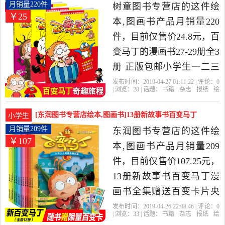
早晨玩具书是2019年月朗
册全3册 月销量220件仅售24.8元
月销量220件
树童图书专营店的这件绘
￥25
风清图书专营店精选书籍,
本,图画书产品月销量220
杂志,报纸当中性价比很高
件，目前仅售价24.8元，百
的绘本,图画书，由北京发
变马丁的漫画书27-29册全3
货。
册 正版包邮小学生一二三
年级课外阅读动画书全集
发布时间：2019-04-27 01:11:22 | 评论：
0
| 浏览：
28
| 话题：
书籍
杂志
报纸
绘
全套书儿童3-6-9-12岁故事
本
图画书
树童图书专营店
马丁
百
变
编者
书读物书籍百变马丁(27)是
[东润图书专营店绘本,图画书]13册新故事书百变马丁
小学生
2019年树童图书专营店精
漫画书全集赠送月销量209件仅售107.25元
月销量209件
东润图书专营店的这件绘
￥107
选书籍,杂志,报纸当中性价
本,图画书产品月销量209
比很高的绘本,图画书，由
件，目前仅售价107.25元，
河北 石家庄发货。
13册新故事书百变马丁漫
画书全集赠送百变卡片央
视热播卡通动画小学生图
发布时间：2019-04-26 22:08:46 | 评论：
0
| 浏览：
33
| 话题：
书籍
杂志
报纸
绘
书跟随马丁体验了各种各
本
图画书
东润图书专营店
马丁
百