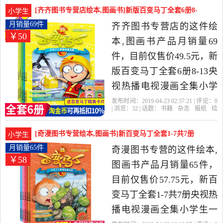
丁
百变
宝盒
二年级课外书阅读儿童课
[齐齐图书专营店绘本,图画书]新版百变马丁全套6册8-
小学生
外读物是2019年童心童悦
13央视热播月销量69件仅售49.5元
月销量69件
齐齐图书专营店的这件绘
￥50
图书专营店精选书籍,杂志,
本,图画书产品月销量69
报纸当中性价比很高的绘
件，目前仅售价49.5元，新
本,图画书，由湖北 武汉发
版百变马丁全套6册8-13央
货。
视热播电视漫画全集小学
生一二三年级动漫故事书6-
发布时间：2019-04-23 02:37:21 | 评论：
0
| 浏览：
32
| 话题：
书籍
杂志
报纸
绘
12岁儿童卡通动漫连环画
本
图画书
齐齐图书专营店
马丁
百
变
出版社
绘本智力开发益智课外阅
[奇漫图书专营绘本,图画书]新百变马丁全套1-7共7册
小学生
读书是2019年齐齐图书专
央视热播电月销量65件仅售57.75元
月销量65件
奇漫图书专营的这件绘本,
￥58
营店精选书籍,杂志,报纸当
图画书产品月销量65件，
中性价比很高的绘本,图画
目前仅售价57.75元，新百
书，由广东 深圳发货。
变马丁全套1-7共7册央视热
播电视漫画全集小学生一