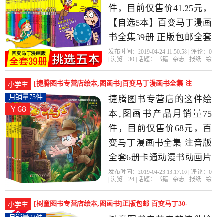
籍,杂志,报纸当中性价比很
件，目前仅售价41.25元，
高的绘本,图画书，由上海
【自选5本】百变马丁漫画
发货。
书全集39册 正版包邮全套
故事书绘本小学生9-12岁小
发布时间：2019-04-24 11:50:58 | 评论：
0
| 浏览：
30
| 话题：
书籍
杂志
报纸
绘
人书连环画课外阅读6-7-10
本
图画书
树童图书专营店
马丁
百
变
编者
岁儿童卡通动漫书籍50元
[捷腾图书专营店绘本,图画书]百变马丁漫画书全集 注
小学生
以是2019年树童图书专营
音版全套6册卡月销量75件仅售68元
月销量75件
捷腾图书专营店的这件绘
￥68
店精选书籍,杂志,报纸当中
本,图画书产品月销量75
性价比很高的绘本,图画
件，目前仅售价68元，百
书，由河北 石家庄发货。
变马丁漫画书全集 注音版
全套6册卡通动漫书动画片
3-6-8岁图画书小学生课外
发布时间：2019-04-23 13:17:16 | 评论：
0
| 浏览：
24
| 话题：
书籍
杂志
报纸
绘
阅读儿童读物 儿童绘本睡
本
图画书
捷腾图书专营店
马丁
探
险家
百变
前故事书是2019年捷腾图
[树童图书专营店绘本,图画书]正版包邮 百变马丁30-
小学生
书专营店精选书籍,杂志,报
34全5册 月销量73件仅售41.25元