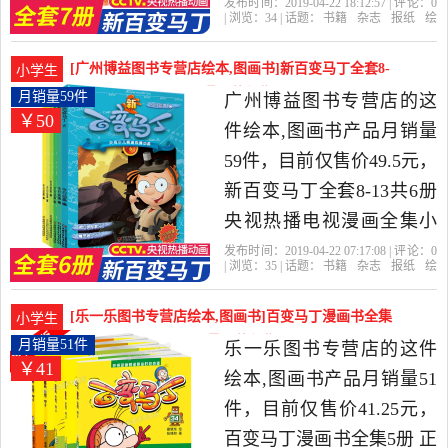
二三年级动漫故事书6-12岁
发布时间：2019-04-22 18:12:57 | 评论：
0
| 浏览：
34
| 话题：
书籍
杂志
报纸
绘
儿童卡通动漫连环画绘本
本
图画书
奇漫图书专营
马丁
百
变
出版社
智力开发益智课外阅读书
[广州博益图书专营店绘本,图画书]新百变马丁全套8-
小学生
籍是2019年奇漫图书专营
13共6册央视热播月销量59件仅售49.5元
月销量59件
广州博益图书专营店的这
￥50
精选书籍,杂志,报纸当中性
件绘本,图画书产品月销量
价比很高的绘本,图画书，
59件，目前仅售价49.5元，
由广东 深圳发货。
新百变马丁全套8-13共6册
央视热播电视漫画全集小
学生一二三年级动漫故事6-
发布时间：2019-04-22 07:17:08 | 评论：
0
| 浏览：
35
| 话题：
书籍
杂志
报纸
绘
12岁儿童卡通动漫连环画
本
图画书
广州博益图书专营店
马
丁
百变
出版社
绘本智力开发益智课外阅
[乐一乐图书专营店绘本,图画书]百变马丁漫画书全集
小学生
读书籍是2019年广州博益
5册 正版卡通绘本月销量51件仅售41.25元
月销量51件
乐一乐图书专营店的这件
￥41
图书专营店精选书籍,杂志,
绘本,图画书产品月销量51
报纸当中性价比很高的绘
件，目前仅售价41.25元，
本,图画书，由广东 深圳发
百变马丁漫画书全集5册 正