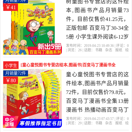
月销量73件
树童图书专营店的这件绘
￥41
纸当中性价比很高的绘本,
本,图画书产品月销量73
图画书，由天津发货。
件，目前仅售价41.25元，
正版包邮 百变马丁30-34全
5册 小学生课外阅读6-12岁
儿童读物故事书 卡通连环
发布时间：2019-04-23 10:49:36 | 评论：
0
| 浏览：
26
| 话题：
书籍
杂志
报纸
绘
画书籍 百变马丁漫画书全
本
图画书
树童图书专营店
马丁
百
变
总社
套书全集热播动画寒假热
[童心童悦图书专营店绘本,图画书]百变马丁漫画书全
小学生
读是2019年树童图书专营
集13册 漫画书 热月销量72件仅售79.8元
月销量72件
童心童悦图书专营店的这
￥80
店精选书籍,杂志,报纸当中
件绘本,图画书产品月销量
性价比很高的绘本,图画
72件，目前仅售价79.8元，
书，由河北 石家庄发货。
百变马丁漫画书全集13册
漫画书 热播动画百变马丁
故事书 儿童卡通动漫绘本
发布时间：2019-04-23 07:43:57 | 评论：
0
| 浏览：
29
| 话题：
书籍
杂志
报纸
绘
故事书籍 6-12岁小学生一
本
图画书
童心童悦图书专营店
马