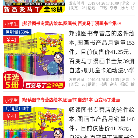
变马丁故事书 儿童卡通动
发布时间：2019-04-26 17:16:09 | 评论：
0
| 浏览：
26
| 话题：
书籍
杂志
报纸
绘
漫绘本故事书籍6-12岁小学
本
图画书
山东书虫图书专营店
马
丁
百变
编者
生一二年级课外书阅读儿
[邦雅图书专营店绘本,图画书]百变马丁漫画书全集39
小学生
童课外读物是2019年山东
册自选5册儿童月销量153件仅售41.25元
月销量153件
邦雅图书专营店的这件绘
￥41
书虫图书专营店精选书籍,
本,图画书产品月销量153
杂志,报纸当中性价比很高
件，目前仅售价41.25元，
的绘本,图画书，由山东 济
百变马丁漫画书全集39册
南发货。
自选5册儿童卡通动漫小学
生三年级故事书马丁的早
发布时间：2019-04-26 02:11:55 | 评论：
0
| 浏览：
26
| 话题：
书籍
杂志
报纸
绘
晨第二季大本全套一本10-
本
图画书
邦雅图书专营店
马丁
早
晨
出版社
30-50元1非注音版含34册13
[畅读图书专营店绘本,图画书]自选5本 百变马丁漫画
小学生
册是2019年邦雅图书专营
书全集套39册月销量140件仅售41.25元
月销量140件
畅读图书专营店的这件绘
￥41
店精选书籍,杂志,报纸当中
本,图画书产品月销量140
性价比很高的绘本,图画
件，目前仅售价41.25元，
书，由北京发货。
自选5本 百变马丁漫画书全