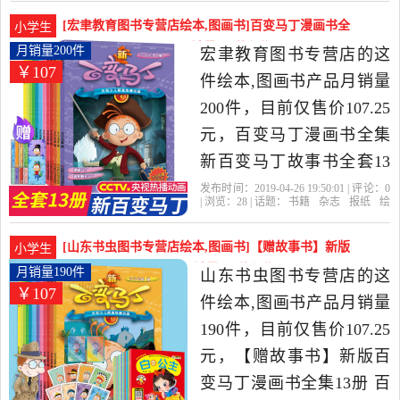
变
宝盒
样的职业儿童绘本3-6周岁
[宏聿教育图书专营店绘本,图画书]百变马丁漫画书全
小学生
畅销全套是2019年东润图
集 新百变马丁故事书月销量200件仅售107.25元
月销量200件
宏聿教育图书专营店的这
￥107
书专营店精选书籍,杂志,报
件绘本,图画书产品月销量
纸当中性价比很高的绘本,
200件，目前仅售价107.25
图画书，由上海发货。
元，百变马丁漫画书全集
新百变马丁故事书全套13
册 动画卡通动漫连环画的
发布时间：2019-04-26 19:50:01 | 评论：
0
| 浏览：
28
| 话题：
书籍
杂志
报纸
绘
书 儿童书籍3-5-6-7-8-9-10-
本
图画书
宏聿教育图书专营店
中国
年
马丁
安徽
12岁 小学生一二三年级图
[山东书虫图书专营店绘本,图画书]【赠故事书】新版
小学生
书卡片是2019年宏聿教育
百变马丁漫画书全集1月销量190件仅售107.25元
月销量190件
山东书虫图书专营店的这
￥107
图书专营店精选书籍,杂志,
件绘本,图画书产品月销量
报纸当中性价比很高的绘
190件，目前仅售价107.25
本,图画书，由广东 广州发
元，【赠故事书】新版百
货。
变马丁漫画书全集13册 百