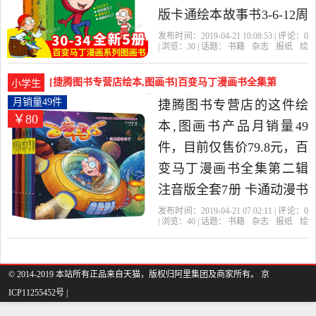
货。
版卡通绘本故事书3-6-12周
岁少儿图书小学生课外书
发布时间：2019-04-21 10:08:53 | 评论：
0
| 浏览：
30
| 话题：
书籍
杂志
报纸
绘
儿童读物热播动画片的书
本
图画书
乐一乐图书专营店
马
丁
百变
总社
籍连环画 四年级30-34全套
[捷腾图书专营店绘本,图画书]百变马丁漫画书全集第
小学生
清仓是2019年乐一乐图书
二辑注音版全套7月销量49件仅售79.8元
月销量49件
捷腾图书专营店的这件绘
￥80
专营店精选书籍,杂志,报纸
本,图画书产品月销量49
当中性价比很高的绘本,图
件，目前仅售价79.8元，百
画书，由上海发货。
变马丁漫画书全集第二辑
注音版全套7册 卡通动漫书
籍3-6-8岁绘本图画书小学
发布时间：2019-04-21 07:02:11 | 评论：
0
| 浏览：
40
| 话题：
书籍
杂志
报纸
绘
生课外阅读 儿童睡前故事
本
图画书
捷腾图书专营店
马丁
稻
草人
百变
带拼音童话故事书央视热
播是2019年捷腾图书专营
© 2014-2019 本站所有正品来自天猫，版权归阿里集团及商家所有。 京
ICP11255452号 |
店精选书籍,杂志,报纸当中