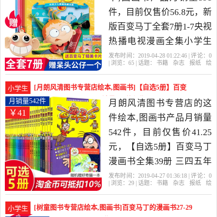
纸当中性价比很高的绘本,
件，目前仅售价56.8元，新
图画书，由广东 深圳发
版百变马丁全套7册1-7央视
货。
热播电视漫画全集小学生
一二三年级动漫故事书6-12
发布时间：2019-04-28 01:22:46 | 评论：
0
| 浏览：
65
| 话题：
书籍
杂志
报纸
绘
岁儿童卡通动漫连环画绘
本
图画书
齐齐图书专营店
马丁
百
变
编者
本智力开发益智课外阅读
[月朗风清图书专营店绘本,图画书]【自选5册】百变
小学生
书是2019年齐齐图书专营
马丁漫画书全集39册月销量542件仅售41.25元
月销量542件
月朗风清图书专营店的这
￥41
店精选书籍,杂志,报纸当中
件绘本,图画书产品月销量
性价比很高的绘本,图画
542件，目前仅售价41.25
书，由广东 深圳发货。
元，【自选5册】百变马丁
漫画书全集39册 三四五年
级搞笑儿童卡通动漫连环
发布时间：2019-04-27 01:36:18 | 评论：
0
| 浏览：
29
| 话题：
书籍
杂志
报纸
绘
画课外阅读发明6-12岁小学
本
图画书
月朗风清图书专营店
马
丁
早晨
出版社
生故事书全套一本马丁的
[树童图书专营店绘本,图画书]百变马丁的漫画书27-29
小学生