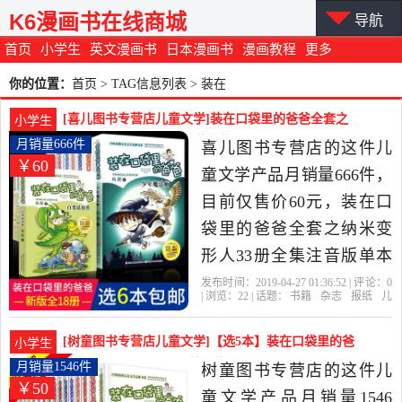
K6漫画书在线商城
导航
首页
小学生
英文漫画书
日本漫画书
漫画教程
更多
你的位置：
首页
> TAG信息列表 > 装在
[喜儿图书专营店儿童文学]装在口袋里的爸爸全套之
小学生
纳米变形人33月销量666件仅售60元
月销量666件
喜儿图书专营店的这件儿
￥60
童文学产品月销量666件，
目前仅售价60元，装在口
袋里的爸爸全套之纳米变
形人33册全集注音版单本
读物三四五六年级小学生
发布时间：2019-04-27 01:36:52 | 评论：
0
| 浏览：
22
| 话题：
书籍
杂志
报纸
儿
课外书籍漫画版新版藏在
童文学
喜儿图书专营店
口袋里
装
在
爸爸
口袋的爸爸杨鹏著百变昆
[树童图书专营店儿童文学]【选5本】装在口袋里的爸
小学生
虫侠是2019年喜儿图书专
爸全套18册月销量1546件仅售50元
月销量1546件
树童图书专营店的这件儿
￥50
营店精选书籍,杂志,报纸当
童文学产品月销量1546