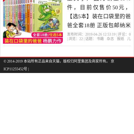
中性价比很高的儿童文
件，目前仅售价50元，
学，由湖南 长沙发货。
【选5本】装在口袋里的爸
爸全套18册 正版包邮纳米
变形人后悔药小学生8-10-
发布时间：2019-04-26 12:53:19 | 评论：
0
| 浏览：
22
| 话题：
书籍
杂志
报纸
儿
13-16岁四五六年级杨鹏漫
童文学
树童图书专营店
口袋里
装
在
爸爸
画小说课外书必读新版单
本清仓是2019年树童图书
© 2014-2019 本站所有正品来自天猫，版权归阿里集团及商家所有。 京
ICP11255452号 |
专营店精选书籍,杂志,报纸
当中性价比很高的儿童文
学，由河北 石家庄发货。