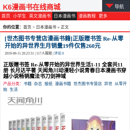
K6漫画书在线商城
导航
首页
小学生
英文漫画书
日本漫画书
漫画教程
更多
你的位置：
首页
>
日本漫画书
» 正文
[世杰图书专营店漫画书籍]正版赠书签 Re-从零
开始的异世界生月销量19件仅售260元
2019-09-11 20:23:51 |
117
人围观 |
评论:
0
正版赠书签 Re-从零开始的异世界生活1-11 全套共11
册 长月达平著 天闻角川动漫轻小说青春日本漫画书穿
越小说畅销魔法书刀剑神域
产品分类：
书籍
杂志
报纸
漫画书籍
世杰图书专营店
异世
从零开
始
生活