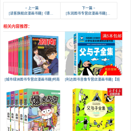
< 上一篇
下一篇 >
[读客旗舰店漫画书籍]《镖人3》 许先哲著【读客正版】动漫月销量18件仅售19.95元
[东润图书专营店漫画书籍]包邮名侦探柯南漫画书正版 31-32月销量20件仅售14.4元
相关内容推荐：
[城市绿洲图书专营店漫画书籍]柯南
[利达图书音像专营店漫画书籍]【班