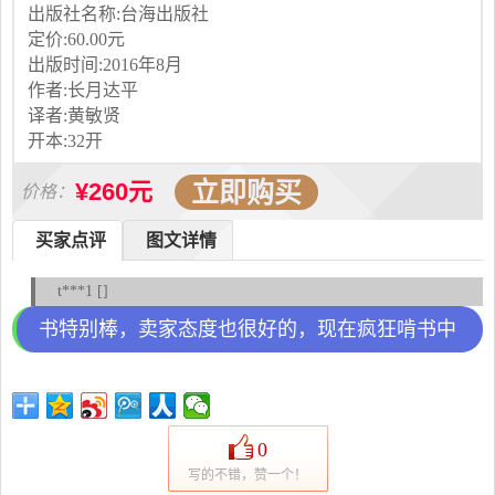
出版社名称:台海出版社
定价:60.00元
出版时间:2016年8月
作者:长月达平
译者:黄敏贤
开本:32开
立即购买
¥260元
价格：
买家点评
图文详情
t***1 []
书特别棒，卖家态度也很好的，现在疯狂啃书中
0
写的不错，赞一个！