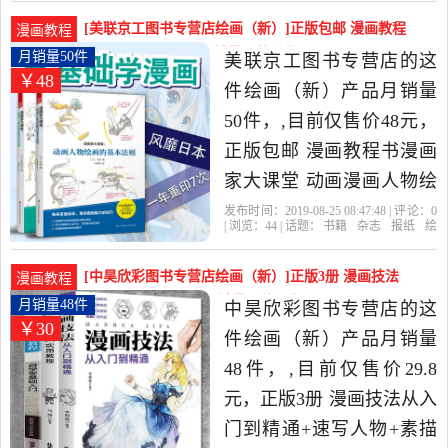
法
素描
漫画书美术涂色成人减压
[美联京工图书专营店绘画（新）]正版包邮 漫画教程
漫画教程
书人邮是2019年世杰图书
书漫画家大课堂 动月销量50件仅售48元
月销量50件
美联京工图书专营店的这
￥48
专营店精选书籍,杂志,报纸
件绘画（新）产品月销量
当中性价比很高的绘画
50件，,目前仅售价48元，
（新），由安徽 芜湖发
正版包邮 漫画教程书漫画
货。
家大课堂 动画漫画人物绘
画的基本法则 动漫书绘画
发布时间：2019-08-25 08:47:48 | 评论：
0
| 浏览：
44
| 话题：
书籍
杂志
报纸
绘
书籍漫画技法漫画教程书
画（新）
美联京工图书专营店
古
风
技法
人物
零基础是2019年美联京工
[中昊欣彩图书专营店绘画（新）]正版3册 漫画技法
漫画教程
图书专营店精选书籍,杂志,
从入门到精通+速写月销量48件仅售29.8元
月销量48件
中昊欣彩图书专营店的这
￥30
报纸当中性价比很高的绘
件绘画（新）产品月销量
画（新），由北京发货。
48件，,目前仅售价29.8
元，正版3册 漫画技法从入
门到精通+速写人物+素描