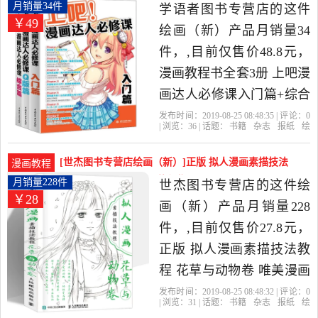
是2019年博库图书专营店
上吧漫画达人必修月销量34件仅售48.8元
月销量34件
学语者图书专营店的这件
￥49
精选书籍,杂志,报纸当中性
绘画（新）产品月销量34
价比很高的绘画（新），
件，,目前仅售价48.8元，
由浙江 杭州发货。
漫画教程书全套3册 上吧漫
画达人必修课入门篇+综合
篇+Q版篇 cc 动漫人物 动
发布时间：2019-08-25 08:48:35 | 评论：
0
| 浏览：
36
| 话题：
书籍
杂志
报纸
绘
漫书 飞乐鸟 漫画自学教程
画（新）
学语者图书专营店
技法
漫
画
出版社
零基础学画漫画 素描教程
[世杰图书专营店绘画（新）]正版 拟人漫画素描技法
漫画教程
是2019年学语者图书专营
教程 花草与月销量228件仅售27.8元
月销量228件
世杰图书专营店的这件绘
￥28
店精选书籍,杂志,报纸当中
画（新）产品月销量228
性价比很高的绘画
件，,目前仅售价27.8元，
（新），由福建 福州发
正版 拟人漫画素描技法教
货。
程 花草与动物卷 唯美漫画
人物绘画表现绘画技法动
发布时间：2019-08-25 08:48:32 | 评论：
0
| 浏览：
31
| 话题：
书籍
杂志
报纸
绘
漫画册基础入门新手学画
画（新）
世杰图书专营店
拟人
技