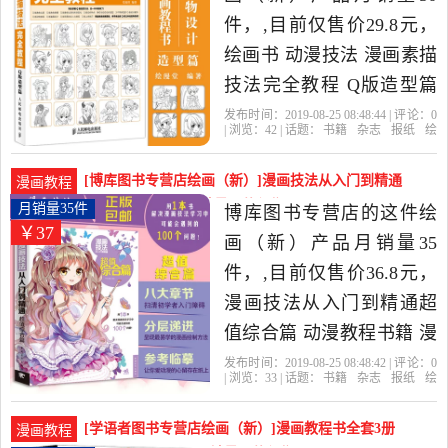
中性价比很高的绘画
件，,目前仅售价29.8元，
（新），由山东 济南发
绘画书 动漫技法 漫画素描
货。
技法完全教程 Q版造型篇
画漫画教程书绘画书籍 动
发布时间：2019-08-25 08:48:44 | 评论：
0
| 浏览：
42
| 话题：
书籍
杂志
报纸
绘
漫手绘漫画素描书 q版人物
画（新）
悦悦图书专营店
素描
技
法
漫画
设计 Q版漫画教程书是
[博库图书专营店绘画（新）]漫画技法从入门到精通
漫画教程
2019年悦悦图书专营店精
超值综合篇 动漫月销量35件仅售36.8元
月销量35件
博库图书专营店的这件绘
￥37
选书籍,杂志,报纸当中性价
画（新）产品月销量35
比很高的绘画（新），由
件，,目前仅售价36.8元，
上海发货。
漫画技法从入门到精通超
值综合篇 动漫教程书籍 漫
画绘制技法 萌少女美少女
发布时间：2019-08-25 08:48:42 | 评论：
0
| 浏览：
33
| 话题：
书籍
杂志
报纸
绘
美少年绘画书籍 零基础学
画（新）
博库图书专营店
技法
精
通
漫画
动漫教程 美术教材 博库网
[学语者图书专营店绘画（新）]漫画教程书全套3册
漫画教程