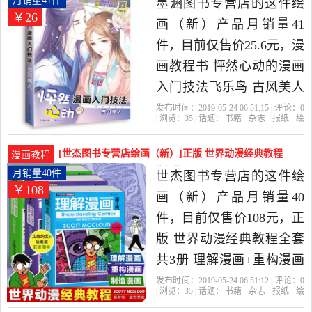
月销量41件
墨涵图书专营店的这件绘
￥26
书专营店精选书籍,杂志,报
画（新）产品月销量41
纸当中性价比很高的绘画
件，目前仅售价25.6元，漫
（新），由福建 福州发
画教程书 怦然心动的漫画
货。
入门技法飞乐鸟 古风美人
零基础 古风漫画线描技法
发布时间：2019-05-24 06:51:15 | 评论：
0
| 浏览：
35
| 话题：
书籍
杂志
报纸
绘
入门教程 手绘古装古风人
画（新）
墨涵图书专营店
古风
技
法
怦然心动
物零基础教程书 绘画教程
[世杰图书专营店绘画（新）]正版 世界动漫经典教程
漫画教程
书是2019年墨涵图书专营
全套共3册 理月销量40件仅售108元
月销量40件
世杰图书专营店的这件绘
￥108
店精选书籍,杂志,报纸当中
画（新）产品月销量40
性价比很高的绘画
件，目前仅售价108元，正
（新），由河南 郑州发
版 世界动漫经典教程全套
货。
共3册 理解漫画+重构漫画
+制造漫画 漫画素描技法从
发布时间：2019-05-24 06:51:12 | 评论：
0
| 浏览：
35
| 话题：
书籍
杂志
报纸
绘
入门到精通绘画技法自学
画（新）
世杰图书专营店
漫画
技