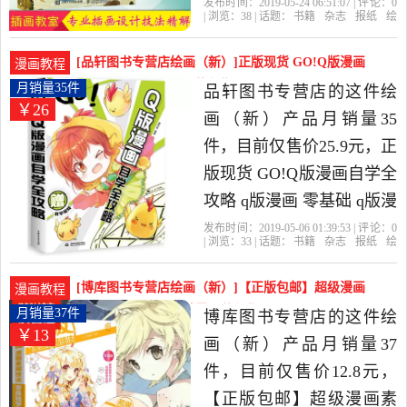
巧从入门到精通 美术动漫
发布时间：2019-05-24 06:51:07 | 评论：
0
| 浏览：
38
| 话题：
书籍
杂志
报纸
绘
画册绘画画教程教材书是
画（新）
尚友图书专营店
插画
技
法
教室
2019年尚友图书专营店精
[品轩图书专营店绘画（新）]正版现货 GO!Q版漫画
漫画教程
选书籍,杂志,报纸当中性价
自学全攻略 月销量35件仅售25.9元
月销量35件
品轩图书专营店的这件绘
￥26
比很高的绘画（新），由
画（新）产品月销量35
陕西 西安发货。
件，目前仅售价25.9元，正
版现货 GO!Q版漫画自学全
攻略 q版漫画 零基础 q版漫
画教程书 q版漫画技法从入
发布时间：2019-05-06 01:39:53 | 评论：
0
| 浏览：
33
| 话题：
书籍
杂志
报纸
绘
门到精通 q版人物 零基础
画（新）
品轩图书专营店
漫画
出版
社
技法
学画漫画技法教程书籍是
[博库图书专营店绘画（新）]【正版包邮】超级漫画
漫画教程
2019年品轩图书专营店精
素描技法(附光盘月销量37件仅售12.8元
月销量37件
博库图书专营店的这件绘
￥13
选书籍,杂志,报纸当中性价
画（新）产品月销量37
比很高的绘画（新），由
件，目前仅售价12.8元，
陕西 西安发货。
【正版包邮】超级漫画素