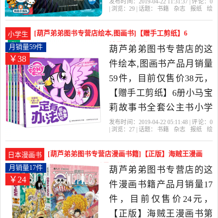
周岁绘本儿童书籍幼儿园
发布时间：2019-04-22 11:31:37 | 评论：
0
| 浏览：
29
| 话题：
书籍
杂志
报纸
绘
幼儿宝宝8-12周岁故事一二
本
图画书
葫芦弟弟图书专营店
纵
队
海底
暂无
三年级课外书图画书漫画
[葫芦弟弟图书专营店绘本,图画书]【赠手工剪纸】6
小学生
书是2019年葫芦弟弟图书
册小马宝莉故事书全套月销量59件仅售38元
月销量59件
葫芦弟弟图书专营店的这
￥38
专营店精选书籍,杂志,报纸
件绘本,图画书产品月销量
当中性价比很高的绘本,图
59件，目前仅售价38元，
画书，由福建 福州发货。
【赠手工剪纸】6册小马宝
莉故事书全套公主书小学
生 大电影儿童动画片故事
发布时间：2019-04-22 05:11:48 | 评论：
0
| 浏览：
27
| 话题：
书籍
杂志
报纸
绘
书4-6岁儿童绘本幼儿园中
本
图画书
葫芦弟弟图书专营店
出版
社
漫画书
书名
班阅读绘本3-6岁 漫画书7-
[葫芦弟弟图书专营店漫画书籍]【正版】海贼王漫画
日本漫画书
10岁是2019年葫芦弟弟图
书第80+81全2月销量17件仅售24元
月销量17件
葫芦弟弟图书专营店的这
￥24
书专营店精选书籍,杂志,报
件漫画书籍产品月销量17
纸当中性价比很高的绘本,
件，目前仅售价24元，
图画书，由福建 福州发
【正版】海贼王漫画书第