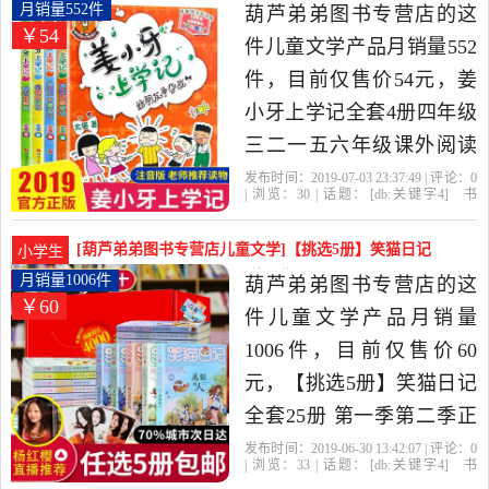
四五六儿童书籍是2019年
四年级三二一五六月销量552件仅售54元
月销量552件
葫芦弟弟图书专营店的这
￥54
葫芦弟弟图书专营店精选
件儿童文学产品月销量552
书籍,杂志,报纸当中性价比
件，目前仅售价54元，姜
很高的绘本,图画书,少儿动
小牙上学记全套4册四年级
漫书，由福建 福州发货。
三二一五六年级课外阅读
阅读儿童故事书班主任推
发布时间：2019-07-03 23:37:49 | 评论：
0
| 浏览：
30
| 话题：
[db:关键字4]
书
荐小学生读物6-8-10-12周
籍
杂志
报纸
儿童文学
葫芦弟弟图
书专营店
学记
出版社
少年儿童
岁米小圈上学记五年级漫
[葫芦弟弟图书专营店儿童文学]【挑选5册】笑猫日记
小学生
画书籍是2019年葫芦弟弟
全套25册 第一月销量1006件仅售60元
月销量1006件
葫芦弟弟图书专营店的这
￥60
图书专营店精选书籍,杂志,
件儿童文学产品月销量
报纸当中性价比很高的儿
1006件，目前仅售价60
童文学，由福建 福州发
元，【挑选5册】笑猫日记
货。
全套25册 第一季第二季正
版全集小学生四五六年级
发布时间：2019-06-30 13:42:07 | 评论：
0
| 浏览：
33
| 话题：
[db:关键字4]
书
杨红樱的书籍儿童系列书
籍
杂志
报纸
儿童文学
葫芦弟弟图