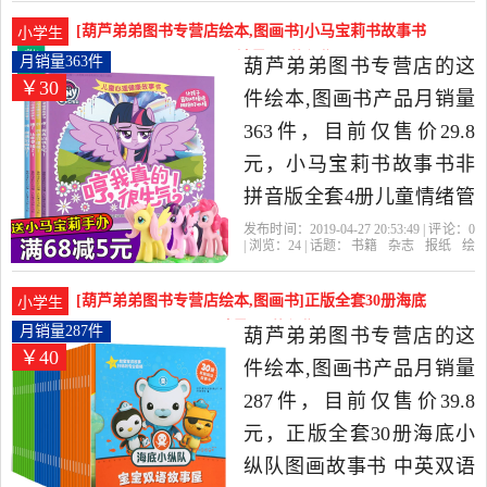
书专营店
日记
时光
出版社
属猫的人新出版笑毛小猫
[葫芦弟弟图书专营店绘本,图画书]小马宝莉书故事书
小学生
童话漫画版是2019年葫芦
非拼音版全套4册儿童月销量363件仅售29.8元
月销量363件
葫芦弟弟图书专营店的这
￥30
弟弟图书专营店精选书籍,
件绘本,图画书产品月销量
杂志,报纸当中性价比很高
363件，目前仅售价29.8
的儿童文学，由福建 福州
元，小马宝莉书故事书非
发货。
拼音版全套4册儿童情绪管
理与性格培养绘本大电影
发布时间：2019-04-27 20:53:49 | 评论：
0
| 浏览：
24
| 话题：
书籍
杂志
报纸
绘
书0-3-6-8岁幼儿园故事书
本
图画书
葫芦弟弟图书专营店
心理
健康
儿童
故事
读物幼儿图画书漫画书宝
[葫芦弟弟图书专营店绘本,图画书]正版全套30册海底
小学生
宝启蒙早教书是2019年葫
小纵队图画故事书 月销量287件仅售39.8元
月销量287件
葫芦弟弟图书专营店的这
￥40
芦弟弟图书专营店精选书
件绘本,图画书产品月销量
籍,杂志,报纸当中性价比很
287件，目前仅售价39.8
高的绘本,图画书，由福建
元，正版全套30册海底小
福州发货。
纵队图画故事书 中英双语