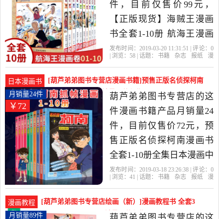
纸当中性价比很高的漫画
件，目前仅售价99元，
书籍，由福建 福州发货。
【正版现货】海贼王漫画
书全套1-10册 航海王漫画
小说书全集尾田荣一郎著
发布时间：2019-03-20 11:31:51 | 评论：
0
| 浏览：
58
| 话题：
书籍
杂志
报纸
漫
海盗王路飞乔巴ONE
画书籍
葫芦弟弟图书专营店
航海
王
日本
一郎
PIECE畅销书日本经典青春
[葫芦弟弟图书专营店漫画书籍]预售正版名侦探柯南
日本漫画书
热血动漫书籍是2019年葫
漫画书全套1-10月销量24件仅售72元
月销量24件
葫芦弟弟图书专营店的这
￥72
芦弟弟图书专营店精选书
件漫画书籍产品月销量24
籍,杂志,报纸当中性价比很
件，目前仅售价72元，预
高的漫画书籍，由福建 福
售正版名侦探柯南漫画书
州发货。
全套1-10册全集日本漫画中
文7-9-12岁儿童悬疑侦探推
发布时间：2019-03-18 23:26:38 | 评论：
0
| 浏览：
41
| 话题：
书籍
杂志
报纸
漫
理小说版连环画小学生课
画书籍
葫芦弟弟图书专营店
侦探
柯
南
河南
外书一二三年是2019年葫
[葫芦弟弟图书专营店绘画（新）]漫画教程书 全套3
漫画教程
芦弟弟图书专营店精选书
册 动漫人物绘画教月销量89件仅售36元
月销量89件
葫芦弟弟图书专营店的这