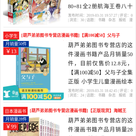
货。
80+81全2册航海王卷八十
开幕宣言卷八十一见猫蝮
发布时间：2019-03-31 19:57:27 | 评论：
0
| 浏览：
30
| 话题：
书籍
杂志
报纸
漫
蛇老大去 海盗路飞尾田荣
画书籍
葫芦弟弟图书专营店
宣言
开
幕
航海王
一郎日本动漫小说全套书
[葫芦弟弟图书专营店漫画书籍]【满100减50】父与子
小学生
籍是2019年葫芦弟弟图书
全集正版 小月销量50件仅售12.8元
月销量50件
葫芦弟弟图书专营店的这
￥13
专营店精选书籍,杂志,报纸
件漫画书籍产品月销量50
当中性价比很高的漫画书
件，目前仅售价12.8元，
籍，由福建 福州发货。
【满100减50】父与子全集
正版 小学生儿童漫画绘本
3-10-12岁少儿经典故事漫
发布时间：2019-03-31 18:42:45 | 评论：
0
| 浏览：
24
| 话题：
书籍
杂志
报纸
漫
画书亲子读物暑假课外读
画书籍
葫芦弟弟图书专营店
与子
德
国
福建
物畅销书非注音奇遇经典
[葫芦弟弟图书专营店漫画书籍]【正版现货】海贼王
日本漫画书
文库是2019年葫芦弟弟图
漫画书全套1-10月销量28件仅售99元
月销量28件
葫芦弟弟图书专营店的这
￥99
书专营店精选书籍,杂志,报
件漫画书籍产品月销量28