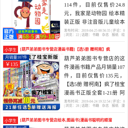
杂志,报纸当中性价比很高
114件，目前仅售价24.8
的绘本,图画书，由福建 福
元，我家是动物园 绘本精
州发货。
装正版 非注音版儿童绘本
0-3-6周岁幼儿园故事书硬
发布时间：2019-04-25 00:56:35 | 评论：
0
| 浏览：
22
| 话题：
书籍
杂志
报纸
绘
壳装硬皮硬装信谊精选图
本
图画书
葫芦弟弟图书专营店
动物
园
我家
日本
画书亲子读物宝宝漫画书
[葫芦弟弟图书专营店漫画书籍]【选5册 赠柯南】疯
小学生
籍是2019年葫芦弟弟图书
了桂宝漫画书正版月销量107件仅售135元
月销量107件
葫芦弟弟图书专营店的这
￥135
专营店精选书籍,杂志,报纸
件漫画书籍产品月销量107
当中性价比很高的绘本,图
件，目前仅售价135元，
画书，由福建 福州发货。
【选5册 赠柯南】疯了桂宝
漫画书正版全套1-21册 阿
桂疯了,桂宝20大全集漫画
发布时间：2019-04-24 19:32:54 | 评论：
0
| 浏览：
28
| 话题：
书籍
杂志
报纸
漫
书疯了桂宝的书搞笑励志
画书籍
葫芦弟弟图书专营店
白金
喜
悦
漫画书
故事儿童探险萌宠量子17
[葫芦弟弟图书专营店绘本,图画书]漫画书聪明的顺溜
小学生
号19是2019年葫芦弟弟图
书全套6册儿童书籍6月销量101件仅售56.4元