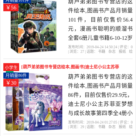
月销量101件
葫芦弟弟图书专营店的这
￥56
书专营店精选书籍,杂志,报
件绘本,图画书产品月销量
纸当中性价比很高的漫画
101件，目前仅售价56.4
书籍，由福建 福州发货。
元，漫画书聪明的顺溜书
全套6册儿童书籍6-10-12岁
中国卡通动漫连环画经典
发布时间：2019-04-24 14:50:24 | 评论：
0
| 浏览：
27
| 话题：
书籍
杂志
报纸
绘
军事兵王传说小学生课外
本
图画书
葫芦弟弟图书专营店
顺
溜
雄鹰
聪明
读物聪明的顺溜之雄鹰小
[葫芦弟弟图书专营店绘本,图画书]迪士尼小公主苏菲
小学生
子特种兵学校是2019年葫
亚梦想与成长故事第四月销量86件仅售29.9元
月销量86件
葫芦弟弟图书专营店的这
￥30
芦弟弟图书专营店精选书
件绘本,图画书产品月销量
籍,杂志,报纸当中性价比很
86件，目前仅售价29.9元，
高的绘本,图画书，由福建
迪士尼小公主苏菲亚梦想
福州发货。
与成长故事第四季全4册小
公主苏菲亚故事书儿童绘
发布时间：2019-04-24 01:27:05 | 评论：
0
| 浏览：
29
| 话题：
书籍
杂志
报纸
绘
本1-3-6周岁幼儿睡前童话
本
图画书
葫芦弟弟图书专营店
小公