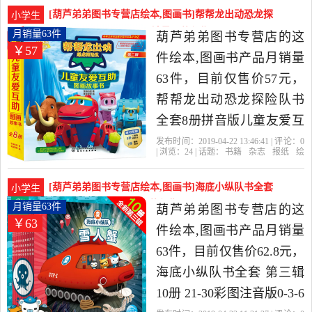
主
成长
梦想
女孩书籍图画书漫画书儿
[葫芦弟弟图书专营店绘本,图画书]帮帮龙出动恐龙探
小学生
童读物是2019年葫芦弟弟
险队书全套8册拼音版月销量63件仅售57元
月销量63件
葫芦弟弟图书专营店的这
￥57
图书专营店精选书籍,杂志,
件绘本,图画书产品月销量
报纸当中性价比很高的绘
63件，目前仅售价57元，
本,图画书，由福建 福州发
帮帮龙出动恐龙探险队书
货。
全套8册拼音版儿童友爱互
助图画故事书漫画书套装
发布时间：2019-04-22 13:46:41 | 评论：
0
| 浏览：
24
| 话题：
书籍
杂志
报纸
绘
恐龙救援书幼儿宝宝儿童
本
图画书
葫芦弟弟图书专营店
探险
队
恐龙
出动
安全教育绘本0-3-6-8岁亲
[葫芦弟弟图书专营店绘本,图画书]海底小纵队书全套
小学生
子早教书是2019年葫芦弟
第三辑10册 21月销量63件仅售62.8元
月销量63件
葫芦弟弟图书专营店的这
￥63
弟图书专营店精选书籍,杂
件绘本,图画书产品月销量
志,报纸当中性价比很高的
63件，目前仅售价62.8元，
绘本,图画书，由福建 福州
海底小纵队书全套 第三辑
发货。
10册 21-30彩图注音版0-3-6