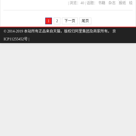
| 浏览：
40
| 话题：
书籍
杂志
报纸
绘
启蒙绘本英文图书 宝宝书
本
图画书
葫芦弟弟图书专营店
小
猪
故事书
动画
本早教书1-3岁 幼儿园小班
1
2
下一页
尾页
亲子漫画是2019年葫芦弟
© 2014-2019 本站所有正品来自天猫，版权归阿里集团及商家所有。 京
弟图书专营店精选书籍,杂
ICP11255452号 |
志,报纸当中性价比很高的
绘本,图画书，由福建 福州
发货。