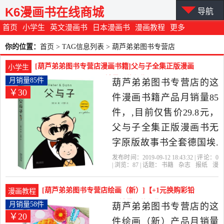
K6漫画书在线商城
导航
首页
小学生
英文漫画书
日本漫画书
漫画教程
更多
你的位置：
首页
> TAG信息列表 > 葫芦弟弟图书专营店
[葫芦弟弟图书专营店漫画书籍]父与子全集正版漫画
小学生
书无字原版故事书全月销量85件仅售29.8元
月销量85件
葫芦弟弟图书专营店的这
￥30
件漫画书籍产品月销量85
件，,目前仅售价29.8元，
父与子全集正版漫画书无
字原版故事书全套德国埃.
奥.卜劳恩著10-11-12岁2-3-
发布时间：2019-09-12 18:43:32 | 评论：
0
| 浏览：
87
| 话题：
书籍
杂志
报纸
漫
6年级二五图画书小学生课
画书籍
葫芦弟弟图书专营店
与子
出
版社
漫画书
外阅读书籍儿童少儿图书
[葫芦弟弟图书专营店绘画（新）]【+1元换购彩铅
漫画教程
是2019年葫芦弟弟图书专
纸】彩铅笔画入门教程月销量58件仅售19.9元
月销量58件
葫芦弟弟图书专营店的这
￥20
营店精选书籍,杂志,报纸当
件绘画（新）产品月销量