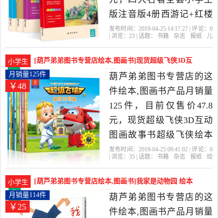
州发货。
版注音版4册西游记+红楼
梦+三国演义+水浒传儿童
发布时间：2019-04-25 14:17:27 | 评论：
0
| 浏览：
23
| 话题：
书籍
杂志
报纸
儿
版小学生四大名著正版漫
童文学
葫芦弟弟图书专营店
演义
有
限责任公司
吉林
画连环画课外阅读书籍一
[葫芦弟弟图书专营店绘本,图画书]现货超级飞侠3D互
小学生
二三年级故事书是2019年
动图画故事书超级飞月销量125件仅售47.8元
月销量125件
葫芦弟弟图书专营店的这
￥48
葫芦弟弟图书专营店精选
件绘本,图画书产品月销量
书籍,杂志,报纸当中性价比
125件，目前仅售价47.8
很高的儿童文学，由福建
元，现货超级飞侠3D互动
福州发货。
图画故事书超级飞侠绘本
书第三季第二辑共8册大小
发布时间：2019-04-25 09:41:02 | 评论：
0
| 浏览：
35
| 话题：
书籍
杂志
报纸
绘
班男孩儿童动画书漫画书3-
本
图画书
葫芦弟弟图书专营店
凤
凰
飞侠
江苏
4-5-6岁卡通动漫飞侠圆圆
[葫芦弟弟图书专营店绘本,图画书]我家是动物园 绘本
小学生
拼音故事书是2019年葫芦
精装正版 非注音版月销量114件仅售24.8元
月销量114件
葫芦弟弟图书专营店的这
￥25
弟弟图书专营店精选书籍,
件绘本,图画书产品月销量