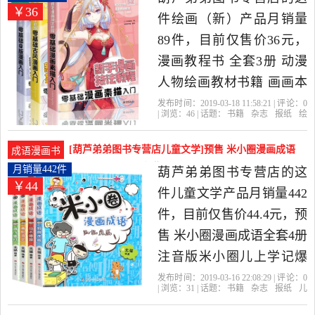
￥36
籍,杂志,报纸当中性价比很
件绘画（新）产品月销量
高的漫画书籍，由福建 福
89件，目前仅售价36元，
州发货。
漫画教程书 全套3册 动漫
人物绘画教材书籍 画画本
成人画漫画 新手学漫画技
发布时间：2019-03-18 11:58:21 | 评论：
0
| 浏览：
46
| 话题：
书籍
杂志
报纸
绘
法套装 零基础入门自学(漫
画（新）
葫芦弟弟图书专营店
漫
画
技法
套装
画素描+古风+Q版)手绘动
[葫芦弟弟图书专营店儿童文学]预售 米小圈漫画成语
成语漫画书
漫书是2019年葫芦弟弟图
全套月销量442件仅售44.4元
月销量442件
葫芦弟弟图书专营店的这
￥44
书专营店精选书籍,杂志,报
件儿童文学产品月销量442
纸当中性价比很高的绘画
件，目前仅售价44.4元，预
（新），由福建 福州发
售 米小圈漫画成语全套4册
货。
注音版米小圈儿上学记爆
笑漫画创刊号小学生一二
发布时间：2019-03-16 22:08:29 | 评论：
0
| 浏览：
31
| 话题：
书籍
杂志
报纸
儿
三年级漫画书成语接龙中
童文学
葫芦弟弟图书专营店
成语
漫
画
全四册