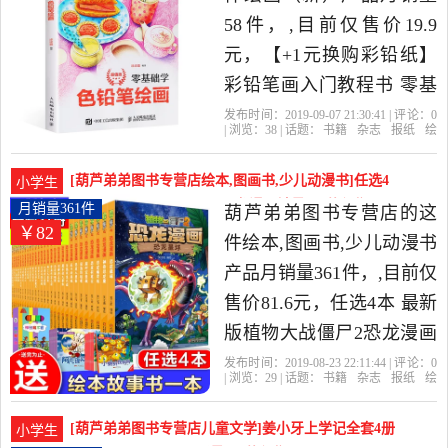
中性价比很高的漫画书
58件，,目前仅售价19.9
籍，由福建 福州发货。
元，【+1元换购彩铅纸】
彩铅笔画入门教程书 零基
础学色铅笔绘画 彩铅画入
发布时间：2019-09-07 21:30:41 | 评论：
0
| 浏览：
38
| 话题：
书籍
杂志
报纸
绘
门教程书零基础美术画画
画（新）
葫芦弟弟图书专营店
绘
画
铅笔
基础
书涂色成人简笔画动漫画
[葫芦弟弟图书专营店绘本,图画书,少儿动漫书]任选4
小学生
学画画绘画书是2019年葫
本 最新版植物大战僵尸2恐龙漫月销量361件仅售81.6
月销量361件
葫芦弟弟图书专营店的这
￥82
元
芦弟弟图书专营店精选书
件绘本,图画书,少儿动漫书
籍,杂志,报纸当中性价比很
产品月销量361件，,目前仅
高的绘画（新），由福建
售价81.6元，任选4本 最新
福州发货。
版植物大战僵尸2恐龙漫画
全套31册儿童漫画书3-4-5-
发布时间：2019-08-23 22:11:44 | 评论：
0
| 浏览：
29
| 话题：
书籍
杂志
报纸
绘
6-7-8-10-13岁小学生读物漫
本
图画书
少儿动漫书
葫芦弟弟图书
专营店
僵尸
恐龙
漫画
画故事书卡通动漫图书三
[葫芦弟弟图书专营店儿童文学]姜小牙上学记全套4册
小学生