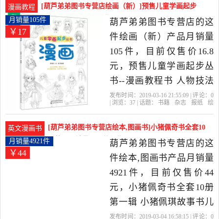
华成语故事精选连环画课
[葫芦弟弟图书专营店绘画（新）]预售儿童学画起步
漫画教程
外书是2019年葫芦弟弟图
丛书--月销量105件仅售16.8元
月销量105件
葫芦弟弟图书专营店的这
￥17
书专营店精选书籍,杂志,报
件绘画（新）产品月销量
纸当中性价比很高的儿童
105件，目前仅售价16.8
文学，由福建 福州发货。
元，预售儿童学画起步丛
书--漫画教程书 人物技法
手绘q版 绘画入门自学零基
发布时间：2019-03-16 21:55:09 | 评论：
0
| 浏览：
37
| 话题：
书籍
杂志
报纸
绘
础书自学动漫人物绘画教
画（新）
葫芦弟弟图书专营店
起
步
丛书
学画
程书 素描萌系绘画教材新
[葫芦弟弟图书专营店绘本,图画书]小猪佩奇书全套10
英文漫画书
手画画教学是2019年葫芦
册第一月销量4921件仅售44元
月销量4921件
葫芦弟弟图书专营店的这
￥44
弟弟图书专营店精选书籍,
件绘本,图画书产品月销量
杂志,报纸当中性价比很高
4921件，目前仅售价44
的绘画（新），由福建 福
元，小猪佩奇书全套10册
州发货。
第一辑 小猪佩琪故事书儿
童绘本0-3-6周岁 幼儿英语
发布时间：2019-03-04 16:58:15 | 评论：
0