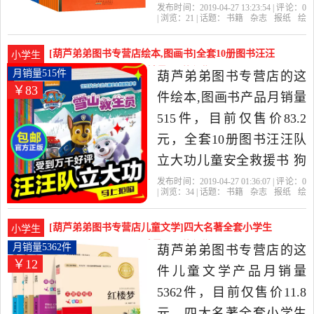
故事屋绘本0-3-4-6-8周岁幼
发布时间：2019-04-27 13:23:54 | 评论：
0
| 浏览：
21
| 话题：
书籍
杂志
报纸
绘
儿园小学幼儿宝宝动画漫
本
图画书
葫芦弟弟图书专营店
纵
队
双语
海底
画书早教书儿童书籍连环
[葫芦弟弟图书专营店绘本,图画书]全套10册图书汪汪
小学生
画图书是2019年葫芦弟弟
队立大功儿童安全救月销量515件仅售83.2元
月销量515件
葫芦弟弟图书专营店的这
￥83
图书专营店精选书籍,杂志,
件绘本,图画书产品月销量
报纸当中性价比很高的绘
515件，目前仅售价83.2
本,图画书，由福建 福州发
元，全套10册图书汪汪队
货。
立大功儿童安全救援书 狗
狗汪汪队故事书绘本幼儿
发布时间：2019-04-27 01:36:07 | 评论：
0
| 浏览：
34
| 话题：
书籍
杂志
报纸
绘
园故事书3-4-6-8周岁幼儿
本
图画书
葫芦弟弟图书专营店
大
功
汪汪
救援
书籍 小学生漫画书卡通动
[葫芦弟弟图书专营店儿童文学]四大名著全套小学生
小学生
漫宝宝阅读是2019年葫芦
版注音版4册西游记月销量5362件仅售11.8元
月销量5362件
葫芦弟弟图书专营店的这
￥12
弟弟图书专营店精选书籍,
件儿童文学产品月销量
杂志,报纸当中性价比很高
5362件，目前仅售价11.8
的绘本,图画书，由福建 福
元，四大名著全套小学生