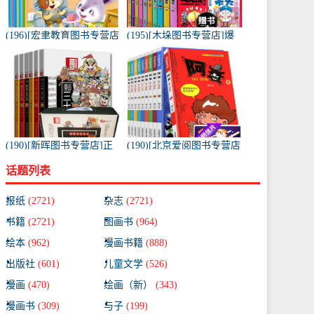
(196)[宏聿教育图书专营店
(195)[木垛图书专营店]爆
绘本,图画书]带拼音的儿童
笑校园漫画书全套10册月
绘本故事书套装10册 适月
销量209件仅售65元
销量1925件仅售19.8元
(190)[新晖图书专营店]正
(190)[北京爱阅图书专营店
版 漫画兵法故事 漫画月销
漫画书籍]阿衰全集1-10册
话题列表
量119件仅售62.3元
爆笑校园漫画书 小月销量
51件仅售68元
报纸
(2721)
杂志
(2721)
书籍
(2721)
图画书
(964)
绘本
(962)
漫画书籍
(888)
出版社
(601)
儿童文学
(526)
漫画
(470)
绘画（新）
(343)
漫画书
(309)
与子
(199)