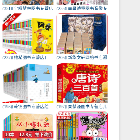
(351)[宇桐慧林图书专营店
(255)[南昌诚章图书音像专
漫画书籍]正版现货航海王
营店绘画（新）]正版包邮
卷八十二 世界哗然 月销量
新手漫画技法教程-零基础
14件仅售9.9元
漫月销量95件仅售12元
(237)[维希图书专营店]
(205)[新华文轩网络书店漫
【自选10本】阿衰大全集
画书籍]名侦探柯南连载20
月销量104件仅售68元
周年纪念版大合集(月销量
26件仅售390元
(198)[乾锦图书专营店绘
(197)[秦楚源图书专营店儿
本,图画书]全套20册 蔡志
童文学]唐诗三百300首正
忠漫画中英文对照版 月销
版全集幼儿园儿童宝月销
量10件仅售315元
量17800件仅售14.9元