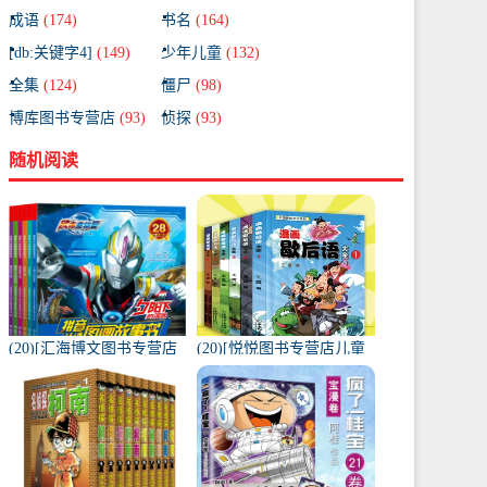
成语
(174)
书名
(164)
[db:关键字4]
(149)
少年儿童
(132)
全集
(124)
僵尸
(98)
博库图书专营店
(93)
侦探
(93)
随机阅读
(20)[汇海博文图书专营店
(20)[悦悦图书专营店儿童
绘本,图画书]奥特曼漫画书
文学]漫画歇后语大全书 全
全套全集6册 绘本幼儿园
套6册彩绘版正版月销量
月销量522件仅售44.8元
334件仅售29.8元