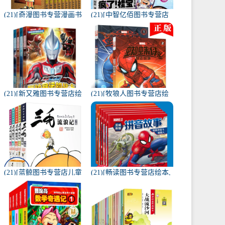
(21)[奇漫图书专营漫画书
(21)[中智亿佰图书专营店
籍]【经典原版】名侦探柯
漫画书籍]现货 疯了桂宝漫
南漫画书全套1-月销量69
画书21 宝漫卷 阿月销量72
件仅售60元
件仅售20.8元
(21)[新又雅图书专营店绘
(21)[牧狼人图书专营店绘
本,图画书]捷德奥特曼漫画
本,图画书]正版蜘蛛侠励志
书 大全4册 幼儿园连月销
故事书漫威电影儿童漫画
量163件仅售29.8元
月销量169件仅售45元
(21)[蓝鲸图书专营店儿童
(21)[畅读图书专营店绘本,
文学]三毛流浪记全集正版
图画书]漫威漫画 拼音故事
小学生全5册注音版月销量
书全套6册神奇蜘蛛月销量
1573件仅售76元
190件仅售49.8元