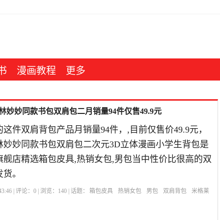
书
漫画教程
更多
妙妙同款书包双肩包二月销量94件仅售49.9元
这件双肩背包产品月销量94件，,目前仅售价49.9元，
林妙妙同款书包双肩包二次元3D立体漫画小学生背包是
思旗舰店精选箱包皮具,热销女包,男包当中性价比很高的双
发货。
3:46 | 评论：
0
| 浏览：
140
| 话题：
箱包皮具
热销女包
男包
双肩背包
米格莱
图案