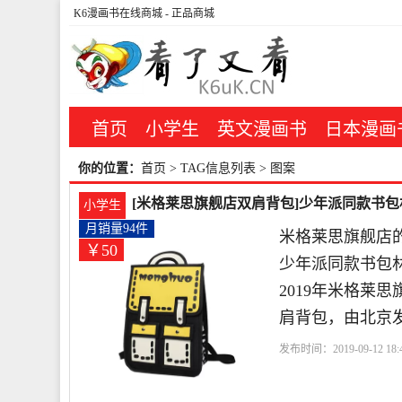
K6漫画书在线商城
- 正品商城
首页
小学生
英文漫画书
日本漫画
你的位置：
首页
> TAG信息列表 > 图案
[米格莱思旗舰店双肩背包]少年派同款书包林
小学生
月销量94件
米格莱思旗舰店的
￥50
少年派同款书包
2019年米格莱
肩背包，由北京
发布时间：2019-09-12 18:4
思旗舰店
牛津
米格